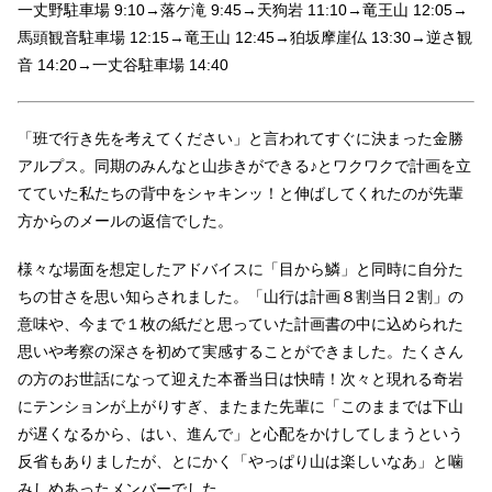
一丈野駐車場 9:10→落ケ滝 9:45→天狗岩 11:10→竜王山 12:05→
馬頭観音駐車場 12:15→竜王山 12:45→狛坂摩崖仏 13:30→逆さ観
音 14:20→一丈谷駐車場 14:40
「班で行き先を考えてください」と言われてすぐに決まった金勝
アルプス。同期のみんなと山歩きができる♪とワクワクで計画を立
てていた私たちの背中をシャキンッ！と伸ばしてくれたのが先輩
方からのメールの返信でした。
様々な場面を想定したアドバイスに「目から鱗」と同時に自分た
ちの甘さを思い知らされました。「山行は計画８割当日２割」の
意味や、今まで１枚の紙だと思っていた計画書の中に込められた
思いや考察の深さを初めて実感することができました。たくさん
の方のお世話になって迎えた本番当日は快晴！次々と現れる奇岩
にテンションが上がりすぎ、またまた先輩に「このままでは下山
が遅くなるから、はい、進んで」と心配をかけしてしまうという
反省もありましたが、とにかく「やっぱり山は楽しいなあ」と噛
みしめあったメンバーでした。