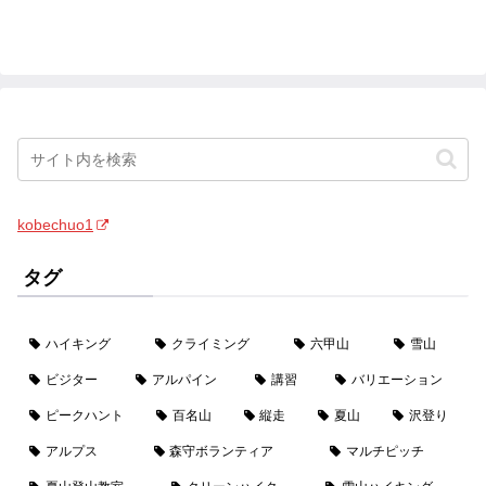
kobechuo1
タグ
ハイキング
クライミング
六甲山
雪山
ビジター
アルパイン
講習
バリエーション
ピークハント
百名山
縦走
夏山
沢登り
アルプス
森守ボランティア
マルチピッチ