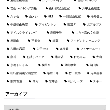
夏山登山教室
クリーンハイク
雪山ハイキング
雪山ハイキング講座
山行部登山教室
六甲全山縦走
八ヶ岳
山メシ
HLT
一日登山教室
海外登山
中級登山教室
アイゼントレ
藪漕ぎ
北アルプス
アイスクライミング
烏帽子岩
こうべ森の文化祭
摩耶山
芋煮会
紅葉
アイゼントレーニング
吉田の岩場
六甲全縦
蓬莱峡
マイナールート
燕岳
お試しハイク
地獄谷
仁ちゃん
大山
京都トレイル
掬星台
登山教室
納山祭
山行部前期登山教室
懸垂下降
竹田城跡
定期総会
熊野古道
ヨガ
忘年会
花シリーズ
スキー
アーカイブ