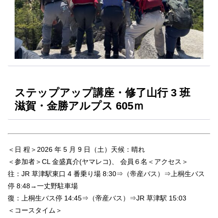
ステップアップ講座・修了山行 3 班
滋賀・金勝アルプス 605ｍ
＜日 程＞2026 年 5 月 9 日（土）天候：晴れ
＜参加者＞CL 金盛真介(ヤマレコ)、 会員６名＜アクセス＞
往：JR 草津駅東口 4 番乗り場 8:30⇒（帝産バス）⇒上桐生バス
停 8:48→一丈野駐車場
復：上桐生バス停 14:45⇒（帝産バス）⇒JR 草津駅 15:03
＜コースタイム＞