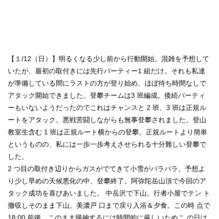
【１/12（日）】明るくなる少し前から行動開始。混雑を予想して
いたが、最初の取付きには先行パーティー1 組だけ。それも私達
が準備している間にラストの方が登り始め、ほぼ待ち時間なしで
アタック開始できました。登攀チームは3 班編成。後続パーティ
ーもいないようだったのでこれはチャンスと 2 班、3 班は正規ル
ートをアタック。悪戦苦闘しながらも無事登攀されました。登山
教室生含む 1 班は正規ルート横からの登攀。正規ルートより簡単
というものの、私には一歩一歩考えさせられる十分難しい登攀で
した。
2 つ目の取付き辺りからガスがでてきて小雪がパラパラ。予想よ
り少し早めの天候悪化の中、登攀終了。阿弥陀岳山頂で今回のア
タック成功を喜びあいました。 中岳沢で下山。行者小屋でテン ト
撤収しそのまま下山。美濃戸 口まで戻り入浴＆夕食。この時 点で
18:00 前後。このまま帰神するには時間的に厳しいためこ の日は