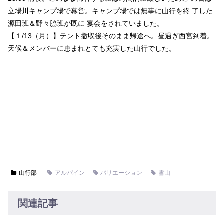
立場川キャンプ場で幕営。キャンプ場では無事に山行を終 了した
源田班＆野々脇班が既に 宴会をされていました。
【１/13（月）】テント撤収後そのまま帰途へ。昼過ぎ西宮到着。
天候＆メンバーに恵まれとても充実した山行でした。
山行部
アルパイン
バリエーション
雪山
関連記事