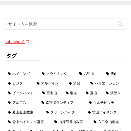
kobechuo1
タグ
ハイキング
クライミング
六甲山
雪山
ビジター
アルパイン
講習
バリエーション
ピークハント
百名山
縦走
夏山
沢登り
アルプス
森守ボランティア
マルチピッチ
夏山登山教室
クリーンハイク
雪山ハイキング
雪山ハイキング講座
山行部登山教室
六甲全山縦走