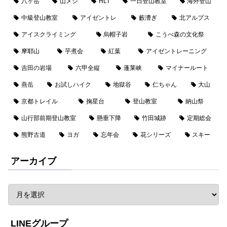
八ヶ岳
山メシ
HLT
一日登山教室
海外登山
中級登山教室
アイゼントレ
藪漕ぎ
北アルプス
アイスクライミング
烏帽子岩
こうべ森の文化祭
摩耶山
芋煮会
紅葉
アイゼントレーニング
吉田の岩場
六甲全縦
蓬莱峡
マイナールート
燕岳
お試しハイク
地獄谷
仁ちゃん
大山
京都トレイル
掬星台
登山教室
納山祭
山行部前期登山教室
懸垂下降
竹田城跡
定期総会
熊野古道
ヨガ
忘年会
花シリーズ
スキー
アーカイブ
LINEグループ