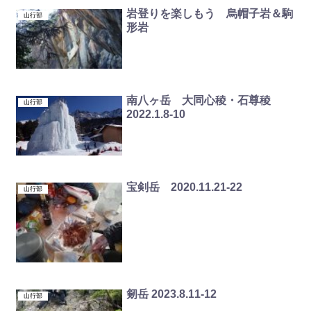
岩登りを楽しもう 烏帽子岩＆駒
山行部
形岩
南八ヶ岳 大同心稜・石尊稜
山行部
2022.1.8-10
宝剣岳 2020.11.21-22
山行部
剱岳 2023.8.11-12
山行部