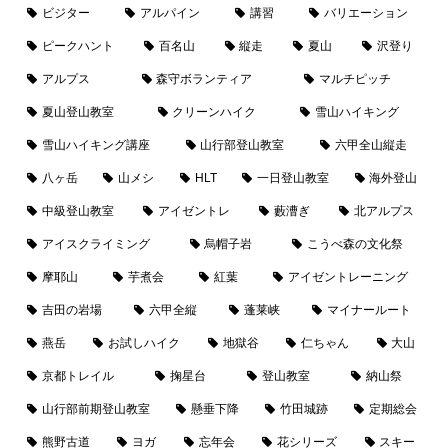
ビジター
アルパイン
講習
バリエーション
ピークハント
百名山
縦走
夏山
沢登り
アルプス
森守ボランティア
マルチピッチ
夏山登山教室
クリーンハイク
雪山ハイキング
雪山ハイキング講座
山行部登山教室
六甲全山縦走
八ヶ岳
山メシ
HLT
一日登山教室
海外登山
中級登山教室
アイゼントレ
藪漕ぎ
北アルプス
アイスクライミング
烏帽子岩
こうべ森の文化祭
摩耶山
芋煮会
紅葉
アイゼントレーニング
吉田の岩場
六甲全縦
蓬莱峡
マイナールート
燕岳
お試しハイク
地獄谷
仁ちゃん
大山
京都トレイル
掬星台
登山教室
納山祭
山行部前期登山教室
懸垂下降
竹田城跡
定期総会
熊野古道
ヨガ
忘年会
花シリーズ
スキー