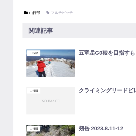
山行部
マルチピッチ
関連記事
五竜岳G0稜を目指すも 201
山行部
クライミングリードビ
山行部
剱岳 2023.8.11-12
山行部