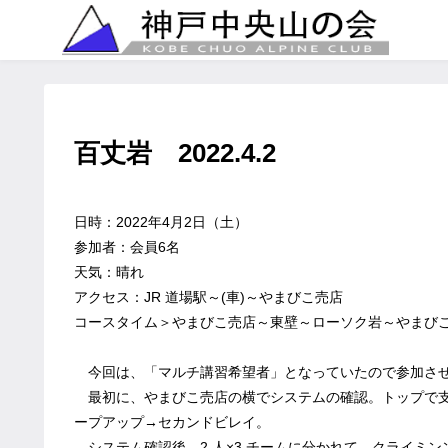
百丈岩 2022.4.2
日時：2022年4月2日（土）
参加者：会員6名
天気：晴れ
アクセス：JR 道場駅～(車)～やまびこ売店
コースタイム＞やまびこ売店～東壁～ローソク岩～やまび
今回は、「マルチ講習希望者」となっていたので参加さ
最初に、やまびこ売店の横でシステムの確認。トップで支
ープアップ→セカンドビレイ。
システム確認後、2 人×3 チームに分かれて、クライミ