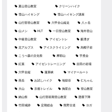
夏山登山教室
クリーンハイク
雪山ハイキング
雪山ハイキング講座
山行部登山教室
六甲全山縦走
八ヶ岳
山メシ
HLT
一日登山教室
海外登山
中級登山教室
アイゼントレ
藪漕ぎ
北アルプス
アイスクライミング
烏帽子岩
こうべ森の文化祭
摩耶山
芋煮会
紅葉
アイゼントレーニング
吉田の岩場
六甲全縦
蓬莱峡
マイナールート
燕岳
お試しハイク
地獄谷
仁ちゃん
大山
京都トレイル
掬星台
登山教室
納山祭
山行部前期登山教室
懸垂下降
竹田城跡
定期総会
熊野古道
ヨガ