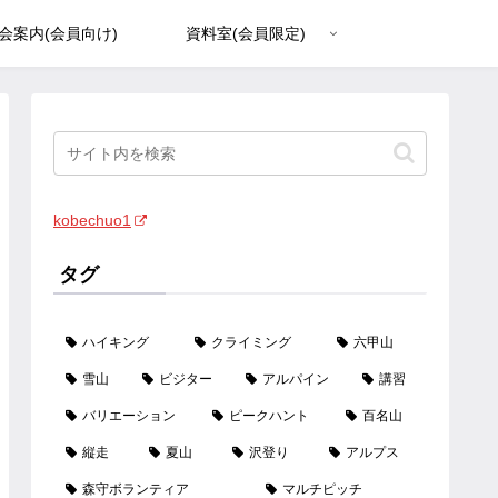
会案内(会員向け)
資料室(会員限定)
kobechuo1
タグ
ハイキング
クライミング
六甲山
雪山
ビジター
アルパイン
講習
バリエーション
ピークハント
百名山
縦走
夏山
沢登り
アルプス
森守ボランティア
マルチピッチ