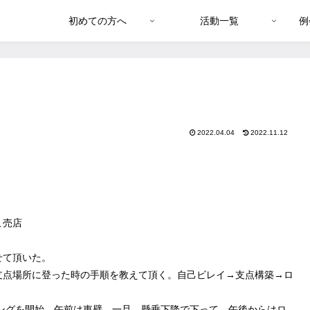
初めての方へ
活動一覧
例
2022.04.04
2022.11.12
こ売店
せて頂いた。
点場所に登った時の手順を教えて頂く。自己ビレイ→支点構築→ロ
ンングを開始。午前は東壁。一旦、懸垂下降で下って、午後からはロ