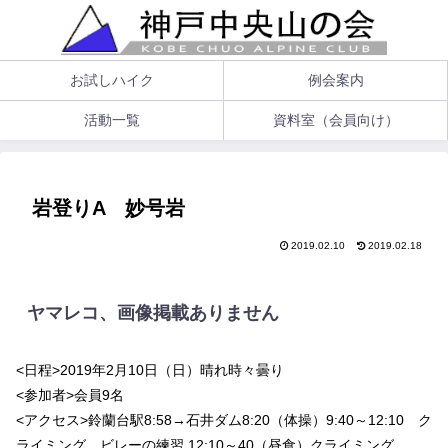
お試しハイク
例会案内
活動一覧
資料室（会員向け）
岩登りA 妙号岩
2019.02.10
2019.02.18
ヤマレコ、画像掲載ありません
<日程>2019年2月10日（日）晴れ時々曇り
<参加者>会員9名
<アクセス>鈴蘭台駅8:58→石井ダム8:20（体操）9:40～12:10 ク
ライミング、ビレーの練習 12:10～40（昼食）クライミング