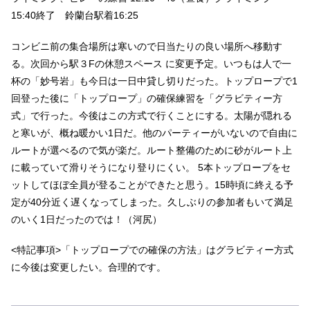
15:40終了 鈴蘭台駅着16:25
コンビニ前の集合場所は寒いので日当たりの良い場所へ移動す
る。次回から駅３Fの休憩スペース に変更予定。いつもは人で一
杯の「妙号岩」も今日は一日中貸し切りだった。トップロープで1
回登った後に「トップロープ」の確保練習を「グラビティー方
式」で行った。今後はこの方式で行くことにする。太陽が隠れる
と寒いが、概ね暖かい1日だ。他のパーティーがいないので自由に
ルートが選べるので気が楽だ。ルート整備のために砂がルート上
に載っていて滑りそうになり登りにくい。 5本トップロープをセ
ットしてほぼ全員が登ることができたと思う。15時頃に終える予
定が40分近く遅くなってしまった。久しぶりの参加者もいて満足
のいく1日だったのでは！（河尻）
<特記事項>「トップロープでの確保の方法」はグラビティー方式
に今後は変更したい。合理的です。