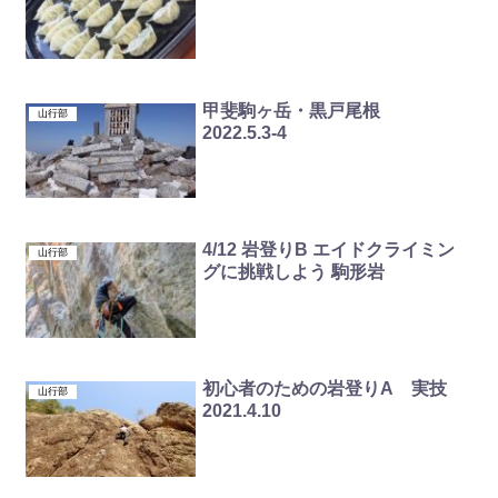
甲斐駒ヶ岳・黒戸尾根
山行部
2022.5.3-4
4/12 岩登りB エイドクライミン
山行部
グに挑戦しよう 駒形岩
初心者のための岩登りA 実技
山行部
2021.4.10