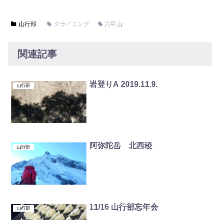
山行部
クライミング
六甲山
関連記事
岩登りA 2019.11.9.
山行部
阿弥陀岳 北西稜
山行部
11/16 山行部忘年会
山行部