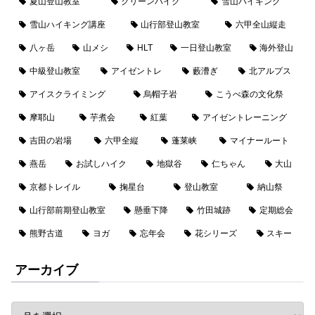
夏山登山教室
クリーンハイク
雪山ハイキング
雪山ハイキング講座
山行部登山教室
六甲全山縦走
八ヶ岳
山メシ
HLT
一日登山教室
海外登山
中級登山教室
アイゼントレ
藪漕ぎ
北アルプス
アイスクライミング
烏帽子岩
こうべ森の文化祭
摩耶山
芋煮会
紅葉
アイゼントレーニング
吉田の岩場
六甲全縦
蓬莱峡
マイナールート
燕岳
お試しハイク
地獄谷
仁ちゃん
大山
京都トレイル
掬星台
登山教室
納山祭
山行部前期登山教室
懸垂下降
竹田城跡
定期総会
熊野古道
ヨガ
忘年会
花シリーズ
スキー
アーカイブ