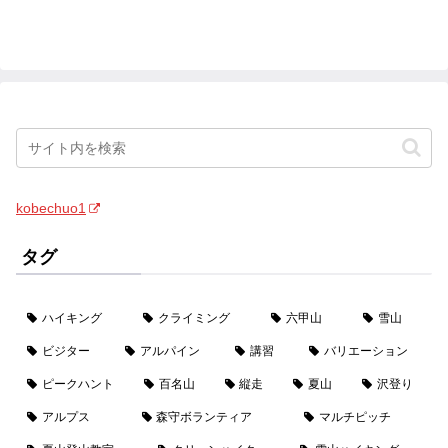
kobechuo1
タグ
ハイキング
クライミング
六甲山
雪山
ビジター
アルパイン
講習
バリエーション
ピークハント
百名山
縦走
夏山
沢登り
アルプス
森守ボランティア
マルチピッチ