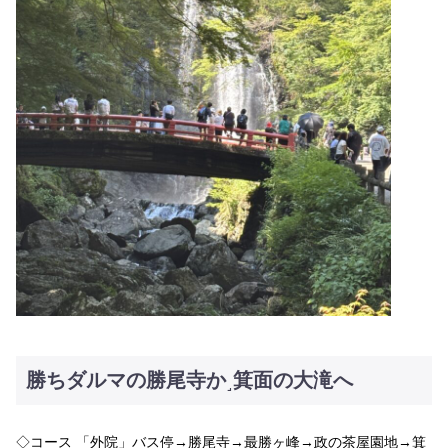
勝ちダルマの勝尾寺か˼箕面の大滝へ
◇コース 「外院」バス停→勝尾寺→最勝ヶ峰→政の茶屋園地→箕