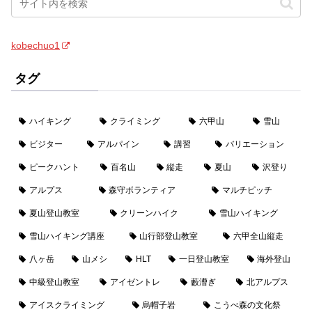
kobechuo1
タグ
ハイキング
クライミング
六甲山
雪山
ビジター
アルパイン
講習
バリエーション
ピークハント
百名山
縦走
夏山
沢登り
アルプス
森守ボランティア
マルチピッチ
夏山登山教室
クリーンハイク
雪山ハイキング
雪山ハイキング講座
山行部登山教室
六甲全山縦走
八ヶ岳
山メシ
HLT
一日登山教室
海外登山
中級登山教室
アイゼントレ
藪漕ぎ
北アルプス
アイスクライミング
烏帽子岩
こうべ森の文化祭