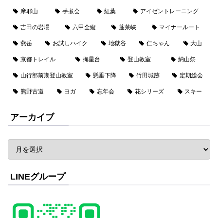
摩耶山
芋煮会
紅葉
アイゼントレーニング
吉田の岩場
六甲全縦
蓬莱峡
マイナールート
燕岳
お試しハイク
地獄谷
仁ちゃん
大山
京都トレイル
掬星台
登山教室
納山祭
山行部前期登山教室
懸垂下降
竹田城跡
定期総会
熊野古道
ヨガ
忘年会
花シリーズ
スキー
アーカイブ
LINEグループ