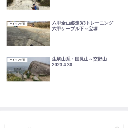
六甲全山縦走3/3トレーニング
ハイキング部
六甲ケーブル下～宝塚
生駒山系・国見山～交野山
ハイキング部
2023.4.30