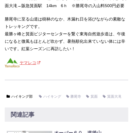
面大滝→阪急箕面駅 14km 6ｈ ※勝尾寺の入山料500円必要
勝尾寺に至る山道は樹林のなか、木漏れ日を浴びながらの素敵な
トレッキングです。
最勝ヶ峰と箕面ビジターセンターを繋ぐ東海自然遊歩道は、午後
になると微風もほとんど吹かず、暑熱順化出来ていない体には辛
いです。紅葉シーズンに再訪したい！
ヤマレコ
ハイキング部
ハイキング
勝尾寺
箕面
箕面大滝
関連記事
オーバー６０ 道後山