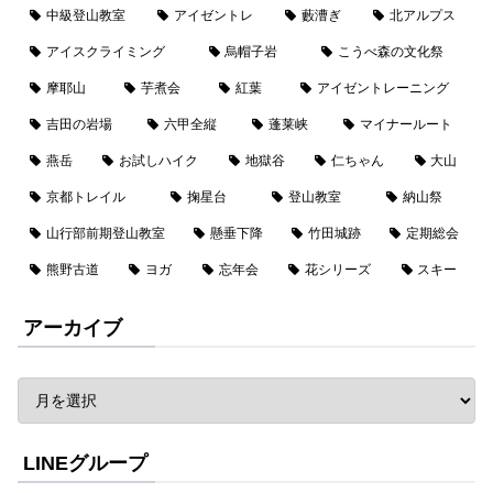
中級登山教室
アイゼントレ
藪漕ぎ
北アルプス
アイスクライミング
烏帽子岩
こうべ森の文化祭
摩耶山
芋煮会
紅葉
アイゼントレーニング
吉田の岩場
六甲全縦
蓬莱峡
マイナールート
燕岳
お試しハイク
地獄谷
仁ちゃん
大山
京都トレイル
掬星台
登山教室
納山祭
山行部前期登山教室
懸垂下降
竹田城跡
定期総会
熊野古道
ヨガ
忘年会
花シリーズ
スキー
アーカイブ
LINEグループ