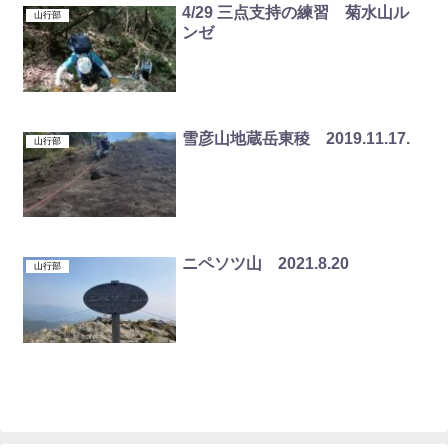
4/29 三点支持の練習 菊水山ル
山行部
ンゼ
雪彦山地蔵岳東稜 2019.11.17.
山行部
ニペソツ山 2021.8.20
山行部