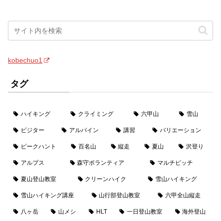
kobechuo1
タグ
ハイキング
クライミング
六甲山
雪山
ビジター
アルパイン
講習
バリエーション
ピークハント
百名山
縦走
夏山
沢登り
アルプス
森守ボランティア
マルチピッチ
夏山登山教室
クリーンハイク
雪山ハイキング
雪山ハイキング講座
山行部登山教室
六甲全山縦走
八ヶ岳
山メシ
HLT
一日登山教室
海外登山