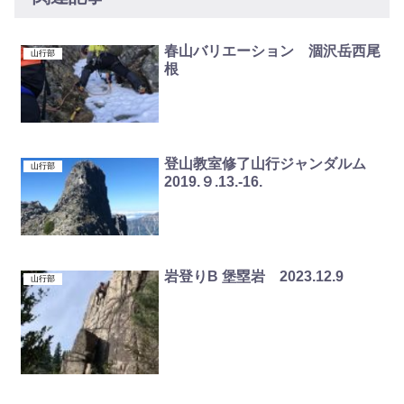
春山バリエーション 涸沢岳西尾
山行部
根
登山教室修了山行ジャンダルム
山行部
2019.９.13.-16.
岩登りB 堡塁岩 2023.12.9
山行部