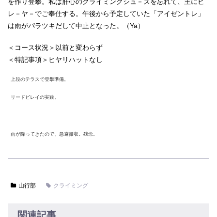
を作り登攀。私は肝心のクライミングシュ－ズを忘れて、主にビ
レ－ヤ－でご奉仕する。午後から予定していた「アイゼントレ」
は雨がパラツキだして中止となった。（Ya）
＜コース状況＞以前と変わらず
＜特記事項＞ヒヤリハットなし
上段のテラスで登攀準備。
リードビレイの実践。
雨が降ってきたので、急遽撤収。残念。
山行部
クライミング
関連記事