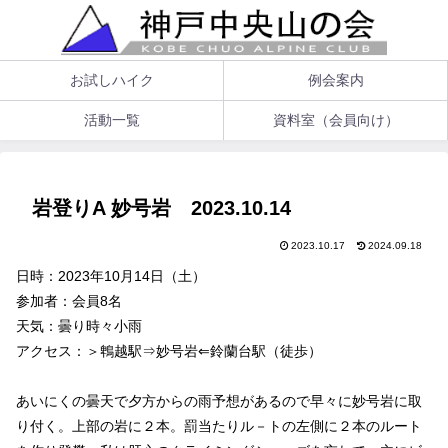
お試しハイク
例会案内
活動一覧
資料室（会員向け）
岩登りA 妙号岩 2023.10.14
2023.10.17
2024.09.18
日時：2023年10月14日（土）
参加者：会員8名
天気：曇り時々小雨
アクセス：＞鵯越駅⇒妙号岩⇐鈴蘭台駅（徒歩）
あいにくの曇天で夕方からの雨予想があるので早々に妙号岩に取
り付く。上部の岩に２本。罰当たりル－トの左側に２本のルート