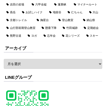
吉田の岩場
六甲全縦
蓬莱峡
マイナールート
燕岳
お試しハイク
地獄谷
仁ちゃん
大山
京都トレイル
掬星台
登山教室
納山祭
山行部前期登山教室
懸垂下降
竹田城跡
定期総会
熊野古道
ヨガ
忘年会
花シリーズ
スキー
アーカイブ
LINEグループ