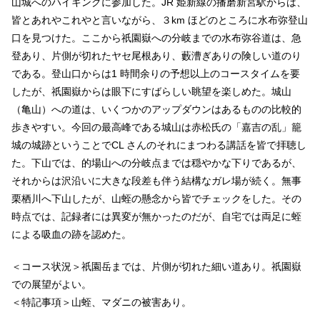
山城へのハイキングに参加した。JR 姫新線の播磨新宮駅からは、
皆とあれやこれやと言いながら、３km ほどのところに水布弥登山
口を見つけた。ここから祇園嶽への分岐までの水布弥谷道は、急
登あり、片側が切れたヤセ尾根あり、藪漕ぎありの険しい道のり
である。登山口からは1 時間余りの予想以上のコースタイムを要
したが、祇園嶽からは眼下にすばらしい眺望を楽しめた。城山
（亀山）への道は、いくつかのアップダウンはあるものの比較的
歩きやすい。今回の最高峰である城山は赤松氏の「嘉吉の乱」籠
城の城跡ということでCL さんのそれにまつわる講話を皆で拝聴し
た。下山では、的場山への分岐点までは穏やかな下りであるが、
それからは沢沿いに大きな段差も伴う結構なガレ場が続く。無事
栗栖川へ下山したが、山蛭の懸念から皆でチェックをした。その
時点では、記録者には異変が無かったのだが、自宅では両足に蛭
による吸血の跡を認めた。
＜コース状況＞祇園岳までは、片側が切れた細い道あり。祇園嶽
での展望がよい。
＜特記事項＞山蛭、マダニの被害あり。