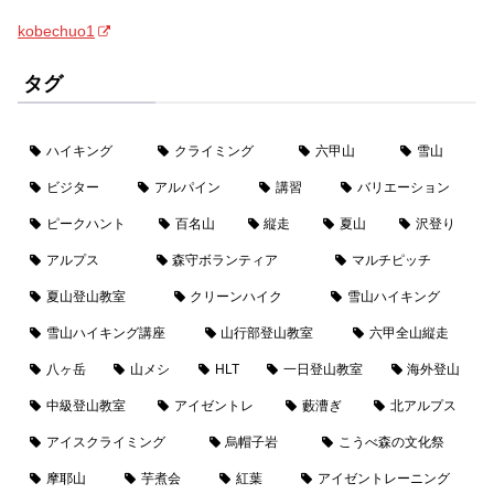
kobechuo1
タグ
ハイキング
クライミング
六甲山
雪山
ビジター
アルパイン
講習
バリエーション
ピークハント
百名山
縦走
夏山
沢登り
アルプス
森守ボランティア
マルチピッチ
夏山登山教室
クリーンハイク
雪山ハイキング
雪山ハイキング講座
山行部登山教室
六甲全山縦走
八ヶ岳
山メシ
HLT
一日登山教室
海外登山
中級登山教室
アイゼントレ
藪漕ぎ
北アルプス
アイスクライミング
烏帽子岩
こうべ森の文化祭
摩耶山
芋煮会
紅葉
アイゼントレーニング