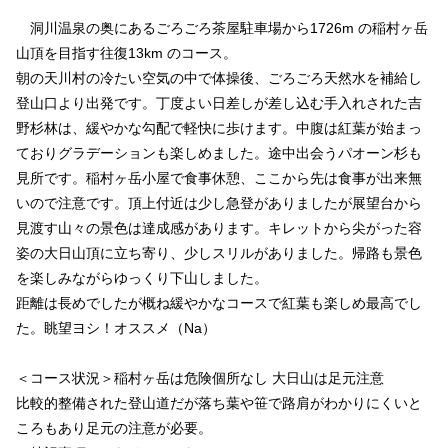
洞川温泉の奥にあるごろごろ茶屋駐車場から1726m の稲村ヶ岳
山頂を目指す往復13km のコース。
朝の天川村の冷たい空気の中で体操後、ごろごろ天然水を補給し
登山口より出発です。丁度よい日差しが差し込む手入れされた吉
野杉林は、緩やかな勾配で軽快に歩けます。中腹は紅葉が始まっ
ておりグラデーションも楽しめました。途中出会うパオーン杉も
見所です。稲村ヶ岳小屋で食事休憩、ここから先は食事が出来無
いので注意です。頂上付近は少し急登がありましたが展望台から
見渡す山々の景色は達成感があります。キレットから尖がった容
姿の大日山頂に立ち寄り、少しスリルがありました。帰路も景色
を楽しみながらゆっくり下山しました。
距離は長めでしたが概ね緩やかなコースで紅葉も楽しめ最高でし
た。眺望ヨシ！オススメ（Na）
＜コース状況＞稲村ヶ岳は危険個所なし 大日山は足元注意
比較的整備された登山道だが落ち葉や笹で路肩がわかりにくいと
ころもあり足元の注意が必要。