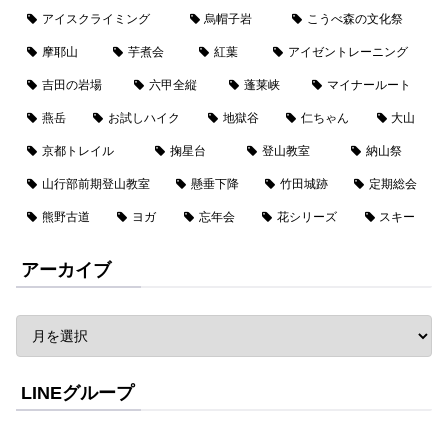
アイスクライミング
烏帽子岩
こうべ森の文化祭
摩耶山
芋煮会
紅葉
アイゼントレーニング
吉田の岩場
六甲全縦
蓬莱峡
マイナールート
燕岳
お試しハイク
地獄谷
仁ちゃん
大山
京都トレイル
掬星台
登山教室
納山祭
山行部前期登山教室
懸垂下降
竹田城跡
定期総会
熊野古道
ヨガ
忘年会
花シリーズ
スキー
アーカイブ
LINEグループ