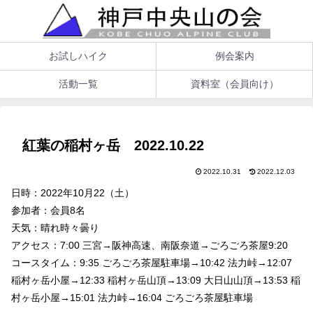
お試しハイク
例会案内
活動一覧
資料室（会員向け）
紅葉の稲村ヶ岳 2022.10.22
2022.10.31
2022.12.03
日時：2022年10月22（土）
参加者：会員8名
天気：晴れ時々曇り
アクセス：7:00 三宮→阪神高速、南阪奈道→ごろごろ茶屋9:20
コースタイム：9:35 ごろごろ茶屋駐車場→10:42 法力峠→12:07
稲村ヶ岳小屋→12:33 稲村ヶ岳山頂→13:09 大日山山頂→13:53 稲
村ヶ岳小屋→15:01 法力峠→16:04 ごろごろ茶屋駐車場