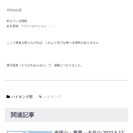
大日山山頂
朽ちている階段
ある意味、”バリッ”エーション・・・
ここで昼食を取らなければ、これより先では食べる場所がありません。
洞川温泉（どろがわおんせん）で、湯船につかりました。
ハイキング部
ハイキング
関連記事
赤坂山～寒風～大谷山 2023.5.17