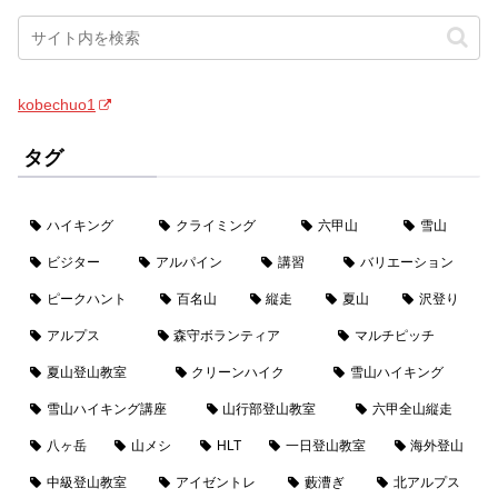
kobechuo1
タグ
ハイキング
クライミング
六甲山
雪山
ビジター
アルパイン
講習
バリエーション
ピークハント
百名山
縦走
夏山
沢登り
アルプス
森守ボランティア
マルチピッチ
夏山登山教室
クリーンハイク
雪山ハイキング
雪山ハイキング講座
山行部登山教室
六甲全山縦走
八ヶ岳
山メシ
HLT
一日登山教室
海外登山
中級登山教室
アイゼントレ
藪漕ぎ
北アルプス