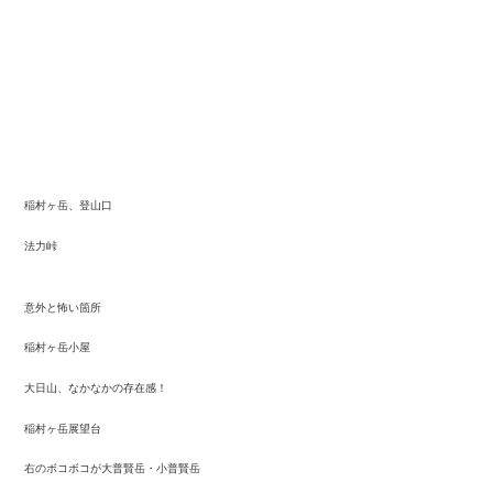
稲村ヶ岳、登山口
法力峠
意外と怖い箇所
稲村ヶ岳小屋
大日山、なかなかの存在感！
稲村ヶ岳展望台
右のボコボコが大普賢岳・小普賢岳