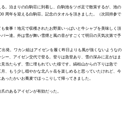
る。泊まりの白駒荘に到着し、白駒池をツボ足で散策するが、池の
00 周年を迎える白駒荘。記念のタオルを頂きました。（次回持参で
も食事！地元で収穫されたお野菜いっぱいと牛シャブを美味しく頂
ンバー達。外は雪が舞い雪煙と風の音がすごくて明日の天気次第で予
して出発。ワカン組はアイゼンを履く昨日よりも風が強くないようなの
ーシー、アイゼン交代で登る。登りは急登あり、雪の深みに足がはま
は見当たらず、雪に埋もれていた様です。縞枯山からの下りは急で
三月、もう少し穏やかな北八ヶ岳を楽しめると思っていたけれど、今
にあったかいお蕎麦でほっこりして帰ってきました。
前爪のあるアイゼンが有効だった。