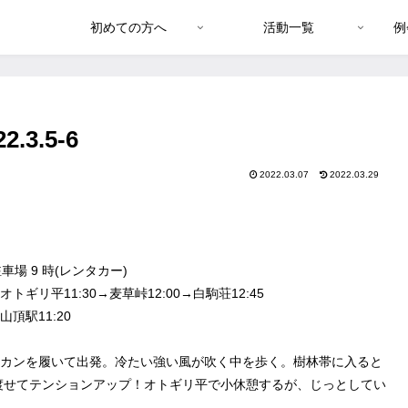
初めての方へ
活動一覧
例
3.5-6
2022.03.07
2022.03.29
場 9 時(レンタカー)
トギリ平11:30→麦草峠12:00→白駒荘12:45
山頂駅11:20
ワカンを履いて出発。冷たい強い風が吹く中を歩く。樹林帯に入ると
渡せてテンションアップ！オトギリ平で小休憩するが、じっとしてい