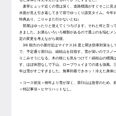
麦草ヒュッテ近くの雪は深く、道路標識がすぐそこに見え
水面が見え引き返してきて宿でゆっくり談笑タイム。今年1
特典あり、こりゃまた行かないとね）
部屋はゆったりと使えてくつろげます。それと何と言って
きました。お酒もいろいろ種類があるので選ぶのを悩むメ
定の変更を考えながら就寝。
3/6 朝方の小屋付近はマイナス16 度と聞き防寒対策を
で、予定通り茶臼山、縞枯山を目指す。雪が深いのでスノ
りこみそうになる。木の枝にも気をつけて！縞枯山の標識
す。ほぼ休憩なしで下山、ロープウェイまでの道も強風。
年は雪がすごすぎました。無事到着できホッ！冷えた身体
＜コース状況＞例年より雪が深く、茶臼山は急登のため、
＜特記事項＞ヒヤリハットなし。