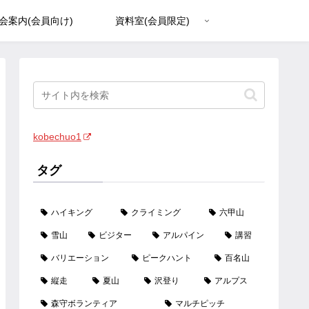
会案内(会員向け)
資料室(会員限定)
kobechuo1
タグ
ハイキング
クライミング
六甲山
雪山
ビジター
アルパイン
講習
バリエーション
ピークハント
百名山
縦走
夏山
沢登り
アルプス
森守ボランティア
マルチピッチ