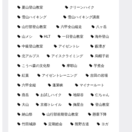
夏山登山教室
クリーンハイク
雪山ハイキング
雪山ハイキング講座
山行部登山教室
六甲全山縦走
八ヶ岳
山メシ
HLT
一日登山教室
海外登山
中級登山教室
アイゼントレ
藪漕ぎ
北アルプス
アイスクライミング
烏帽子岩
こうべ森の文化祭
摩耶山
芋煮会
紅葉
アイゼントレーニング
吉田の岩場
六甲全縦
蓬莱峡
マイナールート
燕岳
お試しハイク
地獄谷
仁ちゃん
大山
京都トレイル
掬星台
登山教室
納山祭
山行部前期登山教室
懸垂下降
竹田城跡
定期総会
熊野古道
ヨガ