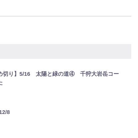
切り】5/16 太陽と緑の道④ 千狩大岩岳コー
た
2/8