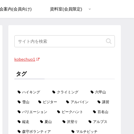
会案内(会員向け)
資料室(会員限定)
kobechuo1
タグ
ハイキング
クライミング
六甲山
雪山
ビジター
アルパイン
講習
バリエーション
ピークハント
百名山
縦走
夏山
沢登り
アルプス
森守ボランティア
マルチピッチ