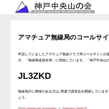
アマチュア無線局のコールサ
申請していましたアマチュア無線クラブ局コールサインが届
方、「無線構成員名簿」に登録しています。「神戸中央山
JL3ZKD
無線免許に興味のある方は､県連で講習会を開催していま
ょう。
https://www.jarl.org/index_1_hajimeru.html