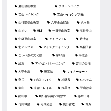
夏山登山教室
クリーンハイク
雪山ハイキング
雪山ハイキング講座
山行部登山教室
六甲全山縦走
八ヶ岳
山メシ
HLT
一日登山教室
海外登山
中級登山教室
アイゼントレ
藪漕ぎ
北アルプス
アイスクライミング
烏帽子岩
こうべ森の文化祭
摩耶山
芋煮会
紅葉
アイゼントレーニング
吉田の岩場
六甲全縦
蓬莱峡
マイナールート
燕岳
お試しハイク
地獄谷
仁ちゃん
大山
京都トレイル
掬星台
登山教室
納山祭
山行部前期登山教室
懸垂下降
竹田城跡
定期総会
熊野古道
ヨガ