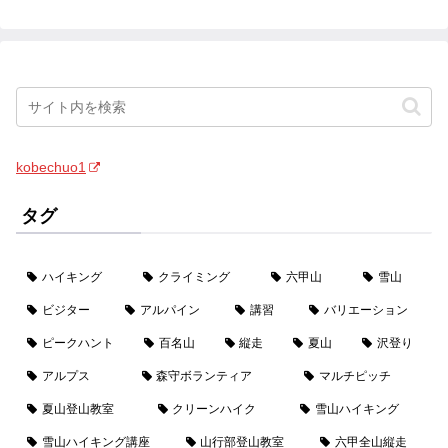
kobechuo1
タグ
ハイキング
クライミング
六甲山
雪山
ビジター
アルパイン
講習
バリエーション
ピークハント
百名山
縦走
夏山
沢登り
アルプス
森守ボランティア
マルチピッチ
夏山登山教室
クリーンハイク
雪山ハイキング
雪山ハイキング講座
山行部登山教室
六甲全山縦走