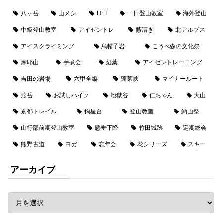
八ヶ岳
山メシ
HLT
一日登山教室
海外登山
中級登山教室
アイゼントレ
藪漕ぎ
北アルプス
アイスクライミング
烏帽子岩
こうべ森の文化祭
摩耶山
芋煮会
紅葉
アイゼントレーニング
吉田の岩場
六甲全縦
蓬莱峡
マイナールート
燕岳
お試しハイク
地獄谷
仁ちゃん
大山
京都トレイル
掬星台
登山教室
納山祭
山行部前期登山教室
懸垂下降
竹田城跡
定期総会
熊野古道
ヨガ
忘年会
花シリーズ
スキー
アーカイブ