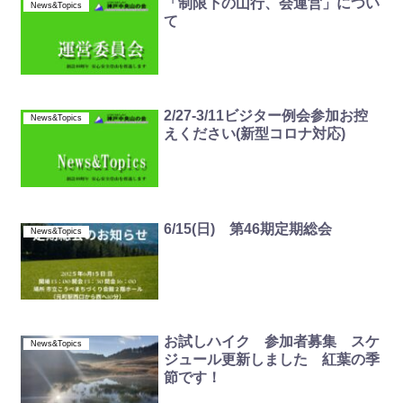
「制限下の山行、会運営」につい
News&Topics
て
2/27-3/11ビジター例会参加お控
News&Topics
えください(新型コロナ対応)
6/15(日) 第46期定期総会
News&Topics
お試しハイク 参加者募集 スケ
News&Topics
ジュール更新しました 紅葉の季
節です！