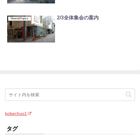
2/3全体集会の案内
News&Topics
kobechuo1
タグ