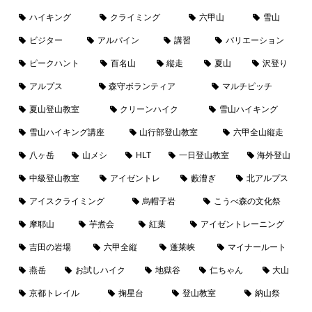
ハイキング
クライミング
六甲山
雪山
ビジター
アルパイン
講習
バリエーション
ピークハント
百名山
縦走
夏山
沢登り
アルプス
森守ボランティア
マルチピッチ
夏山登山教室
クリーンハイク
雪山ハイキング
雪山ハイキング講座
山行部登山教室
六甲全山縦走
八ヶ岳
山メシ
HLT
一日登山教室
海外登山
中級登山教室
アイゼントレ
藪漕ぎ
北アルプス
アイスクライミング
烏帽子岩
こうべ森の文化祭
摩耶山
芋煮会
紅葉
アイゼントレーニング
吉田の岩場
六甲全縦
蓬莱峡
マイナールート
燕岳
お試しハイク
地獄谷
仁ちゃん
大山
京都トレイル
掬星台
登山教室
納山祭